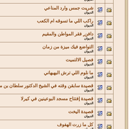
شريت جمس وارد المناعي
الديوان
راكب اللي ما تسوقه ام الكعب
الديوان
دافن ٍ فقر المواطن والمقيم
الديوان
التواضع فيك ميزة من زمان
الديوان
فصيل الالتميت
الديوان
ما نلوم اللي ترش البهبهاني
الديوان
قصيدة سابقن وقته في الشيخ الدكتور سلطان بن م
الديوان
قصيدة إفتتاح مسجد البوعينين في كيرلا
الديوان
قصيدة اليخت
الديوان
كل ما زرت الهفوف