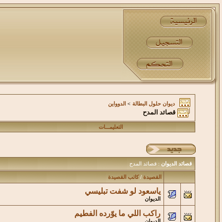
ديوان حلول البطالة
>
الدوواين
قصائد المدح
التعليمـــات
قصائد الديوان
: قصائد المدح
القصيدة
/
كاتب القصيدة
ياسعود لو شفت تبليسي
الديوان
راكب اللي ما يوّرده الفطيم
الديوان