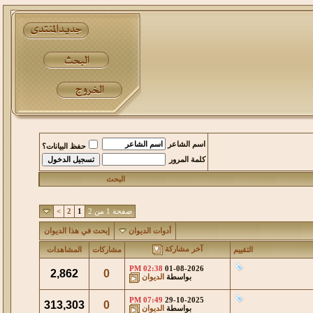
اسم الشاعر
حفظ البيانات؟
كلمة المرور
البحث
صفحة 1 من 2
1
2
>
أدوات الديوان
إبحث في هذا الديوان
آخر مشاركة
التقييم
مشاركات
المشاهدات
02:38 PM
01-08-2026
2,862
0
بواسطة
الديوان
07:49 PM
29-10-2025
313,303
0
بواسطة
الديوان