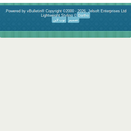
Powered by vBulletin® Copyright ©2000 - 2026, Jelsoft Enterprises Ltd.
Lightweight Styling ©
Dartho
تصميم
توب لاين