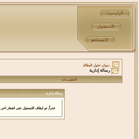
ديوان حلول البطالة
رسالة إدارية
التعليمـــات
رسالة إدارية
عذراً, تم ايقاف التسجيل حتى اشعار اخر.