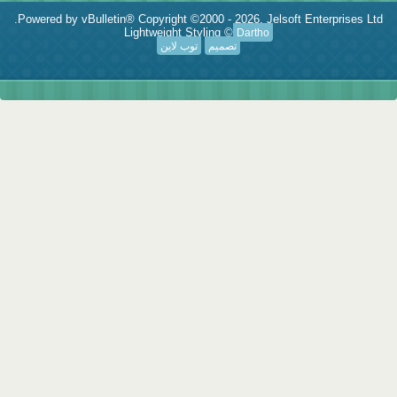
Powered by vBulletin® Copyright ©2000 - 2026, Jelsoft Enterprises Ltd.
Lightweight Styling ©
Dartho
تصميم
توب لاين